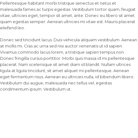
Pellentesque habitant morbi tristique senectus et netus et
malesuada fames ac turpis egestas. Vestibulum tortor quam, feugiat
vitae, ultricies eget, tempor sit amet, ante. Donec eu libero sit amet
quam egestas semper. Aenean ultricies mi vitae est. Mauris placerat
eleifend leo.
Donec sed tincidunt lacus. Duis vehicula aliquam vestibulum. Aenean
at mollis mi. Cras ac urna sed nisi auctor venenatis ut id sapien.
Vivamus commodo lacus lorem, a tristique sapien tempus non.
Donec fringilla cursus porttitor. Morbi quis massa id mi pellentesque
placerat. Nam scelerisque sit amet diam id blandit. Nullam ultrices
ligula at ligula tincidunt, sit amet aliquet mi pellentesque. Aenean
eget fermentum risus. Aenean eu ultricies nulla, id bibendum libero.
Vestibulum dui augue, malesuada nec tellus vel, egestas
condimentum ipsum. Vestibulum ut.