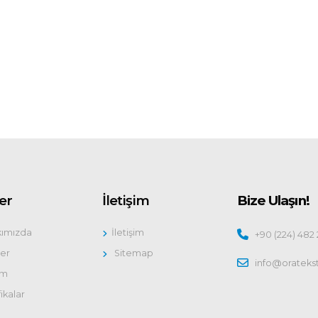
er
İletişim
Bize Ulaşın!
kımızda
İletişim
+90 (224) 482
ler
Sitemap
info@oratekst
im
fikalar