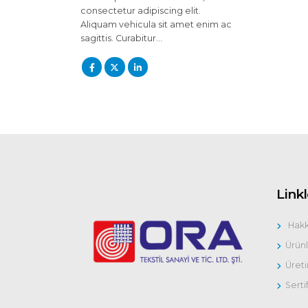
consectetur adipiscing elit.
Aliquam vehicula sit amet enim ac
sagittis. Curabitur…
Linkl
Hak
Ürün
Üret
Serti